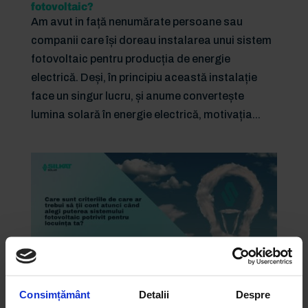
fotovoltaic?
Am avut in față nenumărate persoane sau
companii care își doreau instalarea unui sistem
fotovoltaic pentru producția de energie
electrică. Deși, în principiu această instalație
face un singur lucru, și anume convertește
lumina solară în energie electrică, motivația...
Consimțământ
Detalii
Despre