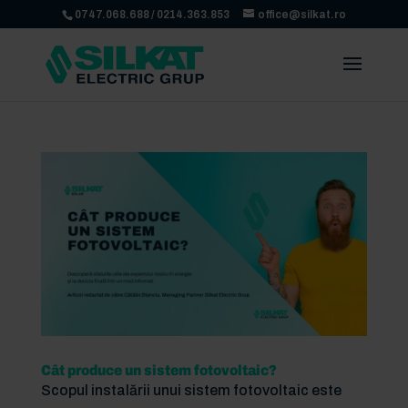
0747.068.688
/
0214.363.853
office@silkat.ro
Cât produce un sistem fotovoltaic?
Scopul instalării unui sistem fotovoltaic este