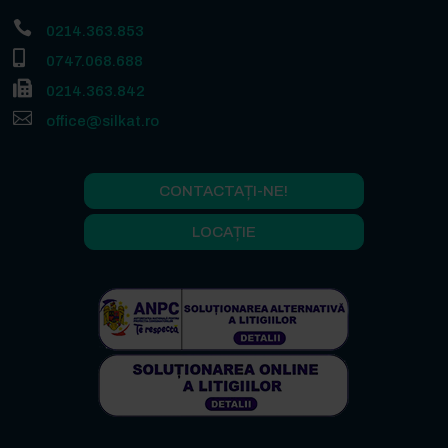

0214.363.853

0747.068.688

0214.363.842

office@silkat.ro
CONTACTAȚI-NE!
LOCAȚIE