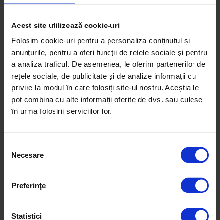
Ce putere de sistem fotovoltaic să îmi instalez?
Înainte de a instala un sistem fotovoltaic este
Acest site utilizează cookie-uri
crucial să determinăm care este puterea de
Folosim cookie-uri pentru a personaliza conținutul și
sistem potrivită pentru nevoile spațiului
anunțurile, pentru a oferi funcții de rețele sociale și pentru
dumneavoastră. Am început de multe ori
a analiza traficul. De asemenea, le oferim partenerilor de
această dezbatere și tot de multe ori am avut
rețele sociale, de publicitate și de analize informații cu
sentimentul că, împreună cu beneficiarul...
privire la modul în care folosiți site-ul nostru. Aceștia le
pot combina cu alte informații oferite de dvs. sau culese
în urma folosirii serviciilor lor.
Articole recente
Selecția
Necesare
consimțământului
Preferinţe
Statistici